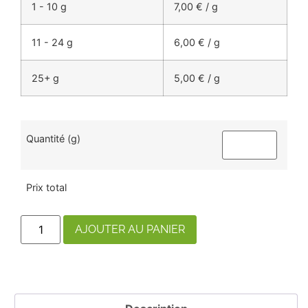
1 - 10 g
7,00
€
/ g
11 - 24 g
6,00
€
/ g
25+ g
5,00
€
/ g
Quantité (g)
Prix total
AJOUTER AU PANIER