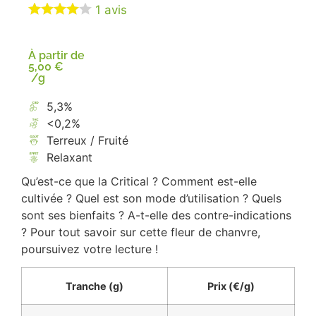
1
avis
À partir de
5,00
€
/g
5,3%
<0,2%
Terreux / Fruité
Relaxant
Qu’est-ce que la Critical ? Comment est-elle
cultivée ? Quel est son mode d’utilisation ? Quels
sont ses bienfaits ? A-t-elle des contre-indications
? Pour tout savoir sur cette fleur de chanvre,
poursuivez votre lecture !
Tranche (
g
)
Prix (
€/g
)