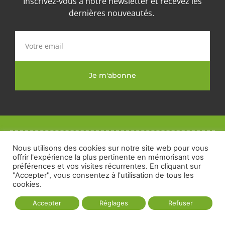
Inscrivez-vous à notre newsletter et recevez les
dernières nouveautés.
Je m'abonne
Nous utilisons des cookies sur notre site web pour vous
offrir l'expérience la plus pertinente en mémorisant vos
préférences et vos visites récurrentes. En cliquant sur
"Accepter", vous consentez à l'utilisation de tous les
cookies.
Trouvez votre CBD près de
chez vous
Accepter
Réglages
Refuser
CBD Orléans