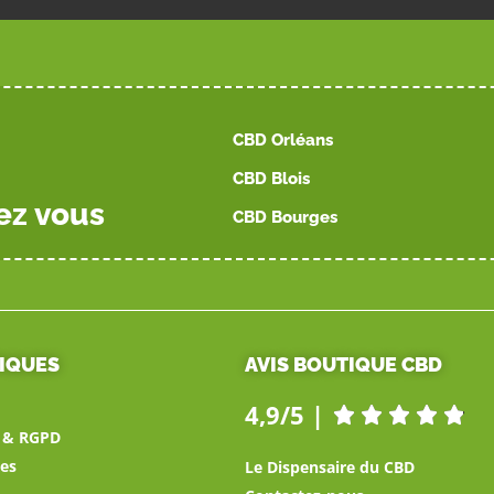
CBD Orléans
CBD Blois
ez vous
CBD Bourges
TIQUES
AVIS BOUTIQUE CBD
4,9/5 |





é & RGPD
es
Le Dispensaire du CBD