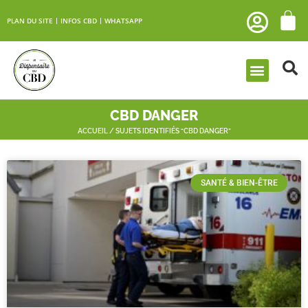
PLAN DU SITE
INFOS CBD
WHATSAPP
CBD DANGER
ACCUEIL
/ SUJETS IDENTIFIÉS “CBD DANGER”
SANTÉ & BIEN-ÊTRE