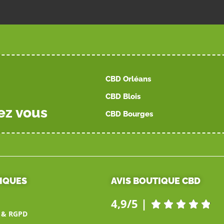
CBD Orléans
CBD Blois
ez vous
CBD Bourges
TIQUES
AVIS BOUTIQUE CBD
4,9/5 |





é & RGPD