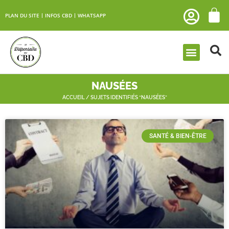
PLAN DU SITE
INFOS CBD
WHATSAPP
NAUSÉES
ACCUEIL
/ SUJETS IDENTIFIÉS “NAUSÉES”
SANTÉ & BIEN-ÊTRE