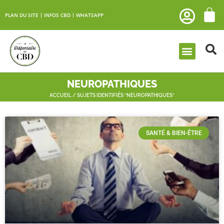
PLAN DU SITE
INFOS CBD
WHATSAPP
NEUROPATHIQUES
ACCUEIL
/ SUJETS IDENTIFIÉS “NEUROPATHIQUES”
SANTÉ & BIEN-ÊTRE