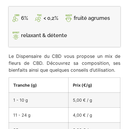
6%
< 0,2%
fruité agrumes
relaxant & détente
Le Dispensaire du CBD vous propose un mix de
fleurs de CBD. Découvrez sa composition, ses
bienfaits ainsi que quelques conseils d’utilisation.
Tranche (
g
)
Prix (
€/g
)
1 - 10 g
5,00
€
/ g
11 - 24 g
4,00
€
/ g