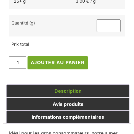
25+ g
3,00
€
/ g
Quantité (g)
Prix total
AJOUTER AU PANIER
Description
Avis produits
Informations complémentaires
Idéal pour les gros consommateurs, notre super