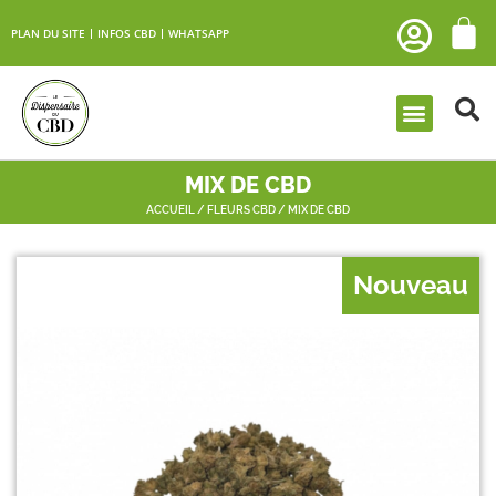
PLAN DU SITE
INFOS CBD
WHATSAPP
MIX DE CBD
ACCUEIL
/
FLEURS CBD
/ MIX DE CBD
Nouveau