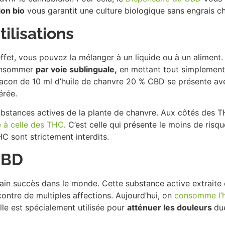
ion bio
vous garantit une culture biologique sans engrais c
tilisations
ffet, vous pouvez la mélanger à un liquide ou à un aliment. C
consommer
par voie sublinguale,
en mettant tout simplemen
 flacon de 10 ml d’huile de chanvre 20 % CBD se présente a
érée.
bstances actives de la plante de chanvre. Aux côtés des THC
 à celle des THC
. C’est celle qui présente le moins de risqu
C sont strictement interdits.
 CBD
ain succès dans le monde. Cette substance active extraite 
contre de multiples affections. Aujourd’hui, on
consomme l’h
lle est spécialement utilisée pour
atténuer les douleurs
du