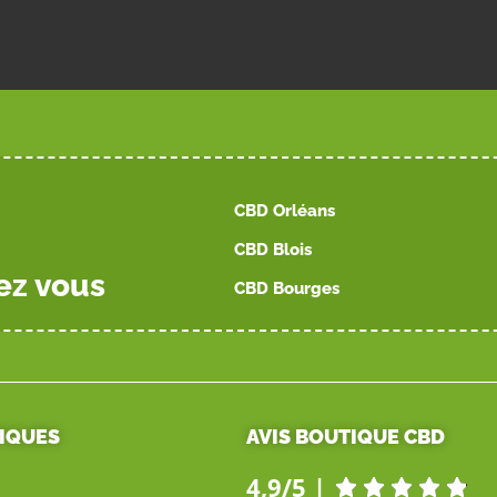
CBD Orléans
CBD Blois
ez vous
CBD Bourges
TIQUES
AVIS BOUTIQUE CBD
4,9/5 |




