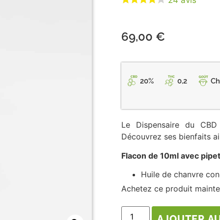
24
avis
69,00
€
20%
0,2
Ch
Le Dispensaire du CBD
Découvrez ses bienfaits ain
Flacon de 10ml avec pipe
Huile de chanvre co
Achetez ce produit maint
AJOUTER AU