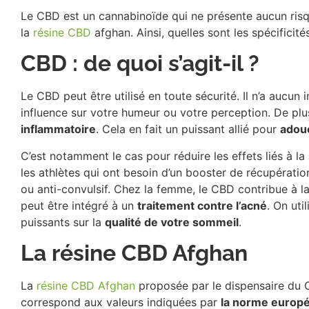
Le CBD est un cannabinoïde qui ne présente aucun ris
la
résine CBD
afghan. Ainsi, quelles sont les spécifici
CBD : de quoi s’agit-il ?
Le CBD peut être utilisé en toute sécurité. Il n’a auc
influence sur votre humeur ou votre perception. De plus,
inflammatoire
. Cela en fait un puissant allié pour
adouc
C’est notamment le cas pour réduire les effets liés à la
les athlètes qui ont besoin d’un booster de récupératio
ou anti-convulsif. Chez la femme, le CBD contribue à la 
peut être intégré à un
traitement contre l’acné
. On uti
puissants sur la
qualité de votre sommeil
.
La résine CBD Afghan
La
résine CBD Afghan
proposée par le dispensaire du C
correspond aux valeurs indiquées par
la norme europ