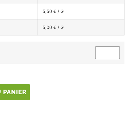
5,50
€
/ G
5,00
€
/ G
 PANIER