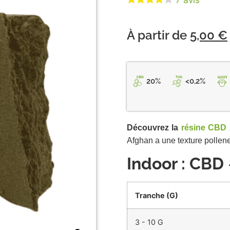
7
avis
À partir de
5,00
€
20%
<0,2%
Découvrez la
résine CBD
Afghan a une texture pollene
Indoor : CBD
Tranche (
G
)
3 - 10 G