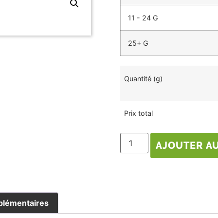
11 - 24 G
25+ G
Quantité (g)
Prix total
AJOUTER AU
plémentaires