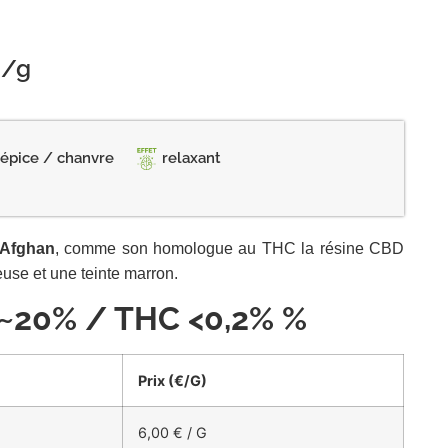
/g
épice / chanvre
relaxant
Afghan
, comme son homologue au THC la résine CBD
use et une teinte marron.
 ~20% / THC <0,2% %
Prix (
€/G
)
6,00
€
/ G