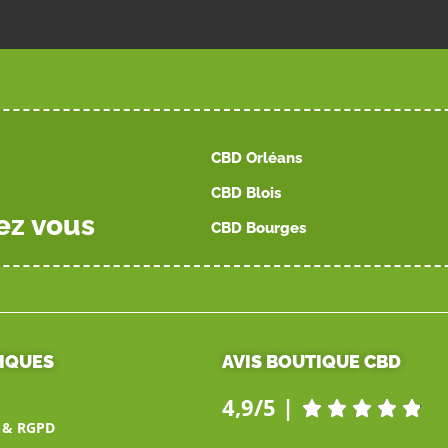
CBD Orléans
CBD Blois
ez vous
CBD Bourges
TIQUES
AVIS BOUTIQUE CBD
4,9/5 |





é & RGPD